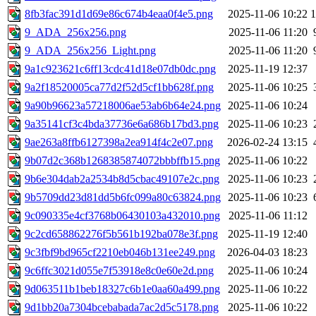
8fb3fac391d1d69e86c674b4eaa0f4e5.png
2025-11-06 10:22
9_ADA_256x256.png
2025-11-06 11:20
9_ADA_256x256_Light.png
2025-11-06 11:20
9a1c923621c6ff13cdc41d18e07db0dc.png
2025-11-19 12:37
9a2f18520005ca77d2f52d5cf1bb628f.png
2025-11-06 10:25
9a90b96623a57218006ae53ab6b64e24.png
2025-11-06 10:24
9a35141cf3c4bda37736e6a686b17bd3.png
2025-11-06 10:23
9ae263a8ffb6127398a2ea914f4c2e07.png
2026-02-24 13:15
9b07d2c368b1268385874072bbbffb15.png
2025-11-06 10:22
9b6e304dab2a2534b8d5cbac49107e2c.png
2025-11-06 10:23
9b5709dd23d81dd5b6fc099a80c63824.png
2025-11-06 10:23
9c090335e4cf3768b06430103a432010.png
2025-11-06 11:12
9c2cd658862276f5b561b192ba078e3f.png
2025-11-19 12:40
9c3fbf9bd965cf2210eb046b131ee249.png
2026-04-03 18:23
9c6ffc3021d055e7f53918e8c0e60e2d.png
2025-11-06 10:24
9d063511b1beb18327c6b1e0aa60a499.png
2025-11-06 10:22
9d1bb20a7304bcebabada7ac2d5c5178.png
2025-11-06 10:22