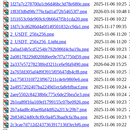
1f27a7c278700a1cb6d46bc3d78e680e.png
2025-11-06 10:25
1f83f3dbd98c776cfad1af72b54653f7.png
2026-03-16 10:48
1f11653c0de969cfc0b6647f5b1cda20.png
2025-11-06 10:22
1fd7c3cd6286d4a0f149501832cc9da1.png
2025-11-17 09:35
2_USDT_256x256.png
2025-11-06 11:20
2_USDT_256x256_Light.png
2025-11-06 11:20
2a0ad34b5cd5254fe792b986f4cba19a.png
2025-11-06 10:23
2a08178229d020fd6ee9e7f7a7750d59.png
2025-11-06 10:24
2a337e57278238fed3211ce6e9fa9490.png
2026-04-20 15:25
2a765fd305af4d9f3915f05647db4cf8.png
2025-11-06 10:25
2a17583310f723f967211c4efe9869e6.png
2025-11-06 10:22
2a4957202407ba2249d1ecfa8ebfbacf.png
2025-11-06 10:24
2aee5502c84238b6c775c6de25bea5e3.png
2025-11-06 10:24
2b1ea89f16a169ef1799155c07be0926.png
2025-11-06 10:23
2b7a4ad8c40ae8faf4df62a2f13c29b7.png
2025-11-06 10:25
2b834624d0c8cf0c0a4f53baa9cfa3ba.png
2025-11-06 10:23
2c3cae7d712d2437363917136f3ecbf6.png
2025-11-06 10:22