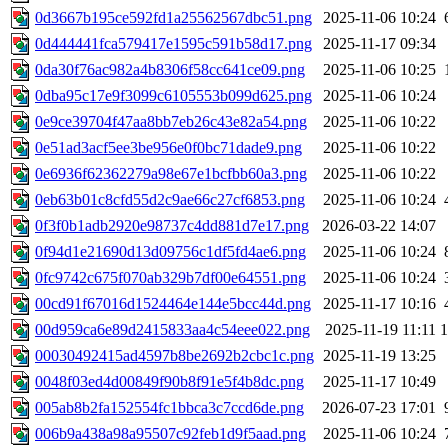
0d3667b195ce592fd1a25562567dbc51.png
2025-11-06 10:24
0d444441fca579417e1595c591b58d17.png
2025-11-17 09:34
0da30f76ac982a4b8306f58cc641ce09.png
2025-11-06 10:25
0dba95c17e9f3099c6105553b099d625.png
2025-11-06 10:24
0e9ce39704f47aa8bb7eb26c43e82a54.png
2025-11-06 10:22
0e51ad3acf5ee3be956e0f0bc71dade9.png
2025-11-06 10:22
0e6936f62362279a98e67e1bcfbb60a3.png
2025-11-06 10:22
0eb63b01c8cfd55d2c9ae66c27cf6853.png
2025-11-06 10:24
0f3f0b1adb2920e98737c4dd881d7e17.png
2026-03-22 14:07
0f94d1e21690d13d09756c1df5fd4ae6.png
2025-11-06 10:24
0fc9742c675f070ab329b7df00e64551.png
2025-11-06 10:24
00cd91f67016d1524464e144e5bcc44d.png
2025-11-17 10:16
00d959ca6e89d2415833aa4c54eee022.png
2025-11-19 11:11
00030492415ad4597b8be2692b2cbc1c.png
2025-11-19 13:25
0048f03ed4d00849f90b8f91e5f4b8dc.png
2025-11-17 10:49
005ab8b2fa152554fc1bbca3c7ccd6de.png
2026-07-23 17:01
006b9a438a98a95507c92feb1d9f5aad.png
2025-11-06 10:24