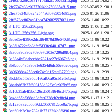
2f4937320e26a81715ead2c70bce3a13.png
2025-11-23 14:02
2fe7747c88e907770f4bb7598354ff15.png
2026-07-05 21:30
2fea75e34bf08242544a6f07e5054d85.png
2026-01-26 11:06
2fff673ec862ac81bca7426825576f21.png
2025-11-06 10:22
3_LTC_256x256.png
2025-11-06 11:20
3_LTC_256x256_Light.png
2025-11-06 11:20
3a0ad5e4f396e2dcdf64070d39e640d8.png
2025-11-06 10:22
3a8f1b722e6b8dfcf5f33fe640167d71.png
2025-11-19 18:54
3a30b39d8962769097c303e7296d0fb4.png
2025-11-19 13:25
3a33a4bf0dabccbbc7821ae27c6067a6.png
2025-11-19 12:39
3b8c6bb48539be1e6354d6dc66e8020e.png
2025-11-06 10:25
3b96088e4253ee6c74c9d1f2ecf87799.png
2025-11-19 12:39
3bdd35a5f5a95db1e6afb6a95cb1efb3.png
2025-11-06 10:23
3beabd62b37f693158d32f3c9e905b65.png
2025-11-06 10:23
3c1cb35ab4f5bc126cd5013f646cd475.png
2025-11-06 10:24
3c4dd65bf088ed3dfcc0328cb2cf8cf4.png
2025-11-17 11:12
3c1236882db6bf9dd20507812cce0a7b.png
2025-11-06 10:25
3cd69cb2e3ae782a1b77122f4b3f6f96.png
2025-11-06 10:23