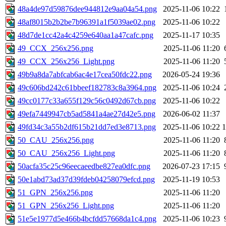
48a4de97d59876dee944812e9aa04a54.png
2025-11-06 10:22
48af8015b2b2be7b96391a1f5039ae02.png
2025-11-06 10:22
48d7de1cc42a4c4259e640aa1a47cafc.png
2025-11-17 10:35
49_CCX_256x256.png
2025-11-06 11:20
49_CCX_256x256_Light.png
2025-11-06 11:20
49b9a8da7abfcab6ac4e17cea50fdc22.png
2026-05-24 19:36
49c606bd242c61bbeef182783c8a3964.png
2025-11-06 10:24
49cc0177c33a655f129c56c0492d67cb.png
2025-11-06 10:22
49efa7449947cb5ad5841a4ae27d42e5.png
2026-06-02 11:37
49fd34c3a55b2df615b21dd7ed3e8713.png
2025-11-06 10:22
50_CAU_256x256.png
2025-11-06 11:20
50_CAU_256x256_Light.png
2025-11-06 11:20
50acfa35c25c96eecaeedbe827ea0dfc.png
2026-07-23 17:15
50e1abd73ad37d39fdeb04258079efcd.png
2025-11-19 10:53
51_GPN_256x256.png
2025-11-06 11:20
51_GPN_256x256_Light.png
2025-11-06 11:20
51e5e1977d5e466b4bcfdd57668da1c4.png
2025-11-06 10:23