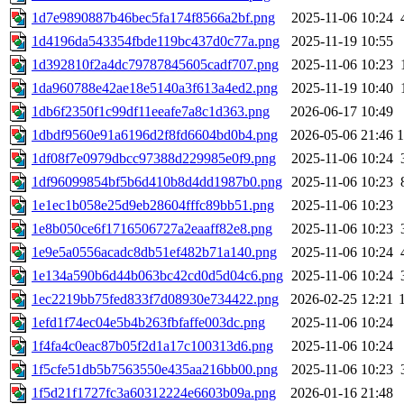
1d7e9890887b46bec5fa174f8566a2bf.png
2025-11-06 10:24
1d4196da543354fbde119bc437d0c77a.png
2025-11-19 10:55
1d392810f2a4dc79787845605cadf707.png
2025-11-06 10:23
1da960788e42ae18e5140a3f613a4ed2.png
2025-11-19 10:40
1db6f2350f1c99df11eeafe7a8c1d363.png
2026-06-17 10:49
1dbdf9560e91a6196d2f8fd6604bd0b4.png
2026-05-06 21:46
1df08f7e0979dbcc97388d229985e0f9.png
2025-11-06 10:24
1df96099854bf5b6d410b8d4dd1987b0.png
2025-11-06 10:23
1e1ec1b058e25d9eb28604fffc89bb51.png
2025-11-06 10:23
1e8b050ce6f1716506727a2eaaff82e8.png
2025-11-06 10:23
1e9e5a0556acadc8db51ef482b71a140.png
2025-11-06 10:24
1e134a590b6d44b063bc42cd0d5d04c6.png
2025-11-06 10:24
1ec2219bb75fed833f7d08930e734422.png
2026-02-25 12:21
1efd1f74ec04e5b4b263fbfaffe003dc.png
2025-11-06 10:24
1f4fa4c0eac87b05f2d1a17c100313d6.png
2025-11-06 10:24
1f5cfe51db5b7563550e435aa216bb00.png
2025-11-06 10:23
1f5d21f1727fc3a60312224e6603b09a.png
2026-01-16 21:48