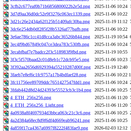
3cfb2c677eaf0b71b6856800022b2e5d.png
2025-11-06 10:24
3d7d9aa36d0dc52e9f3276c063ec1339.png
2025-11-06 10:22
3d21c26e2434a62f125b51409afc30ba.png
2025-11-19 11:12
3dc6e254db0df285f28b5326af77bafb.png
2025-11-06 10:22
3e6ae786c1cc41d8cca3abc36526b844.png
2025-11-19 10:54
3ec4f9bd67849c047ce3dea783c530fb.png
2025-11-06 10:24
3ecabfbaf7e7badcc2f3c518983f9fbd.png
2025-11-19 10:55
3f3c5f570baad2c01d8eb1c72dcb95e5.png
2025-11-06 10:23
3f392aa2656d6929394a55210287d00f.png
2025-11-19 12:40
3faeb7e8ef6c1fc9757a17b4bdfaef28.png
2025-11-06 10:22
3fc11756ee89709ddc7651427547fdd1.png
2025-11-06 10:24
3fdab442d8d24d24393e55523cb3c1b4.png
2025-11-06 10:25
4_ETH_256x256.png
2025-11-06 11:20
4_ETH_256x256_Light.png
2025-11-06 11:20
4a0938a8f4697934d3bbca063c21c3c6.png
2025-11-06 10:25
4a2d384a68ec8d9f6df4d669eab96241.png
2025-11-06 10:25
4a859f17ca4367a6997f8222f483fae9.png
2026-02-03 12:12