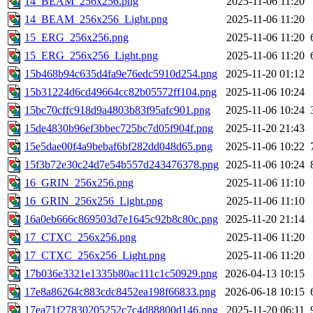
14_BEAM_256x256.png
2025-11-06 11:20
14_BEAM_256x256_Light.png
2025-11-06 11:20
15_ERG_256x256.png
2025-11-06 11:20
15_ERG_256x256_Light.png
2025-11-06 11:20
15b468b94c635d4fa9e76edc5910d254.png
2025-11-20 01:12
15b31224d6cd49664cc82b05572ff104.png
2025-11-06 10:24
15bc70cffc918d9a4803b83f95afc901.png
2025-11-06 10:24
15de4830b96ef3bbec725bc7d05f904f.png
2025-11-20 21:43
15e5dae00f4a9bebaf6bf282dd048d65.png
2025-11-06 10:22
15f3b72e30c24d7e54b557d243476378.png
2025-11-06 10:24
16_GRIN_256x256.png
2025-11-06 11:10
16_GRIN_256x256_Light.png
2025-11-06 11:10
16a0eb666c869503d7e1645c92b8c80c.png
2025-11-20 21:14
17_CTXC_256x256.png
2025-11-06 11:20
17_CTXC_256x256_Light.png
2025-11-06 11:20
17b036e3321e1335b80ac111c1c50929.png
2026-04-13 10:15
17e8a86264c883cdc8452ea198f66833.png
2026-06-18 10:15
17ea71f27830205252c7c4d88800d146.png
2025-11-20 06:11