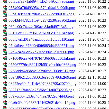
05f8def9371ab8944fd524f49527790e.png
2025-11-06 10:22
055409a7f0493954b579edfaa18a99db.png
2025-11-06 10:25
06ba1b9a44a029b4e72f388ce984f3e6.png
2025-11-06 10:23
06c43d4478231f5942e572530c93a0d2.png
2025-11-06 10:23
06fba00c74e44c3f9aee84adf4971345.png
2025-11-06 10:22
06156cc9035ff9615f761f05a15902a2.png
2025-11-17 10:37
068fc7a1d01a48aad555b6f1dfc85130.png
2025-11-20 07:57
07efafbeed678d9e60f6885d4d369551.png
2025-11-06 10:24
07f82ca245dd22f591ec394a6f01e600.png
2025-11-06 10:24
071d048caa7d4797fd736b08a53303af.png
2025-11-06 10:23
075067776cd862112b551c0ccbbc9368.png
2025-11-06 10:23
0768dbbf4d6dc4c3c396cec1333dc317.png
2025-11-19 10:17
08e739b212cd39b663ea96b9786b2fd9.png
2025-12-15 10:32
08255ee69d5d114e3079884799a20709.png
2025-11-24 14:00
08271213faab8d2f3f6be01a60732205.png
2025-11-06 10:23
0897cc067f2f3e3464faa7872ec74d43.png
2025-11-06 10:22
09a6c6949fe5787f141692621de04d15.png
2025-11-06 10:25
09b48324d303dfc377ea520e4c3fc422.png
2026-07-05 11:56