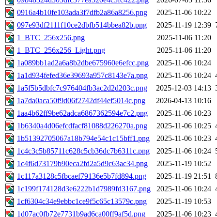
0916a4b10fe103ada3f7dfb2a86a8256.png
2025-11-06 10:22
097e93df2111f10ce2dbfb514bbea82b.png
2025-11-19 12:39
1_BTC_256x256.png
2025-11-06 11:20
1_BTC_256x256_Light.png
2025-11-06 11:20
1a089bb1ad2a6a8b2dbe675960e6efcc.png
2025-11-06 10:24
1a1d934fefed36e39693a957c8143e7a.png
2025-11-06 10:24
1a5f5b5dbfc7c976404fb3ac2d2d203c.png
2025-12-03 14:13
1a7da0aca50f9d06f2742df44ef5014c.png
2026-04-13 10:16
1aa4b62ff9be62adca6867362594e7c2.png
2025-11-06 10:23
1b6340a4d06efcdfacf81088d226270a.png
2025-11-06 10:25
1b51392705067a18b794e54c1c15bff1.png
2025-11-06 10:23
1c4c3c5b85711c628c5cb36dc7b6311c.png
2025-11-06 10:24
1c4f6d73179b90eca2fd2a5d9c63ac34.png
2025-11-19 10:52
1c117a3128c5fbcaef79136e5b7fd894.png
2025-11-19 21:51
1c199f174128d3e6222b1d7989fd3167.png
2025-11-06 10:24
1cf6304c34e9ebbc1ce9f5c65c13579c.png
2025-11-19 10:53
1d07ac0fb72e7731b9ad6ca00ff9af5d.png
2025-11-06 10:23