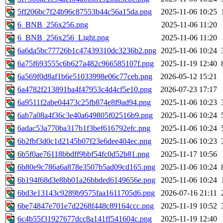
5ff206bc7f24b96c87553b44c56a15da.png
2025-11-06 10:25
6_BNB_256x256.png
2025-11-06 11:20
6_BNB_256x256_Light.png
2025-11-06 11:20
6a6da5bc77726b1c47439310dc3236b2.png
2025-11-06 10:24
6a75f693555c6b627a482c966585107f.png
2025-11-19 12:40
6a569f0d8af1b6e51033998e06c77ceb.png
2026-05-12 15:21
6a4782f213891ba4f47953c4d4cf5e10.png
2026-07-23 17:17
6a9511f2abe04473c25fb874e8f9ad94.png
2025-11-06 10:23
6ab7a08a4f36c3e40a649805f02516b9.png
2025-11-06 10:24
6adac53a770ba317b1f3bef616792efc.png
2025-11-06 10:24
6b2fbf3d0c1d2145b07f23e6dee404ec.png
2025-11-06 10:23
6b5f0ae76118bbdff9bbf54fc0d52b81.png
2025-11-17 10:56
6b80e9c786a6a878e3507b5ad09cd165.png
2025-11-06 10:24
6b194f68d3e8bb01a26bbded6149656e.png
2025-11-06 10:24
6bd3e13143c9289b9575faa1611705d6.png
2026-07-16 21:11
6be74847e701e7d2268f448c89164ccc.png
2025-11-19 10:52
6c4b55f31927677dcc8a141ff541604c.png
2025-11-19 12:40