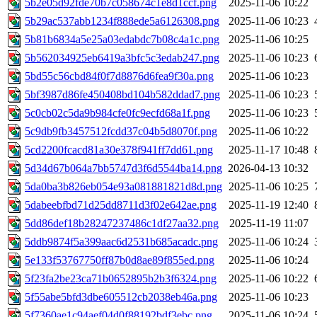
5b2e05d92fde70b7c058674c1e8d1ccf.png
2025-11-06 10:22
5b29ac537abb1234f888ede5a6126308.png
2025-11-06 10:23
5b81b6834a5e25a03edabdc7b08c4a1c.png
2025-11-06 10:25
5b562034925eb6419a3bfc5c3edab247.png
2025-11-06 10:23
5bd55c56cbd84f0f7d8876d6fea9f30a.png
2025-11-06 10:23
5bf3987d86fe450408bd104b582ddad7.png
2025-11-06 10:23
5c0cb02c5da9b984cfe0fc9ecfd68a1f.png
2025-11-06 10:23
5c9db9fb3457512fcdd37c04b5d8070f.png
2025-11-06 10:22
5cd2200fcacd81a30e378f941ff7dd61.png
2025-11-17 10:48
5d34d67b064a7bb5747d3f6d5544ba14.png
2026-04-13 10:32
5da0ba3b826eb054e93a081881821d8d.png
2025-11-06 10:25
5dabeebfbd71d25dd8711d3f02e642ae.png
2025-11-19 12:40
5dd86def18b28247237486c1df27aa32.png
2025-11-19 11:07
5ddb9874f5a399aac6d2531b685acadc.png
2025-11-06 10:24
5e133f53767750ff87b0d8ae89f855ed.png
2025-11-06 10:24
5f23fa2be23ca71b0652895b2b3f6324.png
2025-11-06 10:22
5f55abe5bfd3dbe605512cb2038eb46a.png
2025-11-06 10:23
5f7360ae1c94aef04d0f88192bdf3ebc.png
2025-11-06 10:24