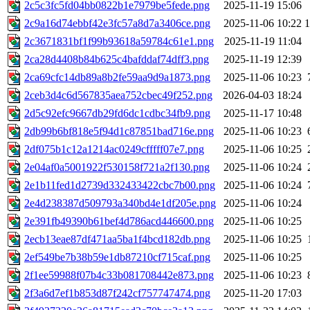
2c5c3fc5fd04bb0822b1e7979be5fede.png
2025-11-19 15:06
2c9a16d74ebbf42e3fc57a8d7a3406ce.png
2025-11-06 10:22
2c3671831bf1f99b93618a59784c61e1.png
2025-11-19 11:04
2ca28d4408b84b625c4bafddaf74dff3.png
2025-11-19 12:39
2ca69cfc14db89a8b2fe59aa9d9a1873.png
2025-11-06 10:23
2ceb3d4c6d567835aea752cbec49f252.png
2026-04-03 18:24
2d5c92efc9667db29fd6dc1cdbc34fb9.png
2025-11-17 10:48
2db99b6bf818e5f94d1c87851bad716e.png
2025-11-06 10:23
2df075b1c12a1214ac0249cfffff07e7.png
2025-11-06 10:25
2e04af0a5001922f530158f721a2f130.png
2025-11-06 10:24
2e1b11fed1d2739d332433422cbc7b00.png
2025-11-06 10:24
2e4d238387d509793a340bd4e1df205e.png
2025-11-06 10:24
2e391fb49390b61bef4d786acd446600.png
2025-11-06 10:25
2ecb13eae87df471aa5ba1f4bcd182db.png
2025-11-06 10:25
2ef549be7b38b59e1db87210cf715caf.png
2025-11-06 10:25
2f1ee59988f07b4c33b081708442e873.png
2025-11-06 10:23
2f3a6d7ef1b853d87f242cf757747474.png
2025-11-20 17:03