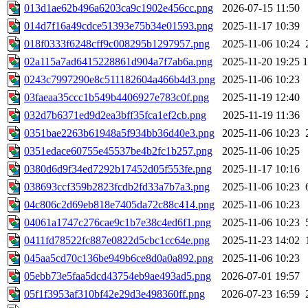
013d1ae62b496a6203ca9c1902e456cc.png
2026-07-15 11:50
014d7f16a49cdce51393e75b34e01593.png
2025-11-17 10:39
018f0333f6248cff9c008295b1297957.png
2025-11-06 10:24
02a115a7ad6415228861d904a7f7ab6a.png
2025-11-20 19:25
0243c7997290e8c511182604a466b4d3.png
2025-11-06 10:23
03faeaa35ccc1b549b4406927e783c0f.png
2025-11-19 12:40
032d7b6371ed9d2ea3bff35fca1ef2cb.png
2025-11-19 11:36
0351bae2263b61948a5f934bb36d40e3.png
2025-11-06 10:23
0351edace60755e45537be4b2fc1b257.png
2025-11-06 10:25
0380d6d9f34ed7292b17452d05f553fe.png
2025-11-17 10:16
038693ccf359b2823fcdb2fd33a7b7a3.png
2025-11-06 10:23
04c806c2d69eb818e7405da72c88c414.png
2025-11-06 10:23
04061a1747c276cae9c1b7e38c4ed6f1.png
2025-11-06 10:23
0411fd78522fc887e0822d5cbc1cc64e.png
2025-11-23 14:02
045aa5cd70c136be949b6ce8d0a0a892.png
2025-11-06 10:23
05ebb73e5faa5dcd43754eb9ae493ad5.png
2026-07-01 19:57
05f1f3953af310bf42e29d3e498360ff.png
2026-07-23 16:59