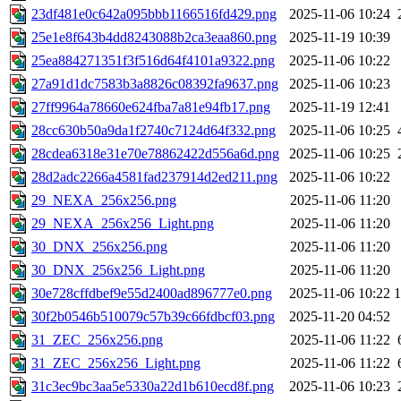
23df481e0c642a095bbb1166516fd429.png
2025-11-06 10:24
25e1e8f643b4dd8243088b2ca3eaa860.png
2025-11-19 10:39
25ea884271351f3f516d64f4101a9322.png
2025-11-06 10:22
27a91d1dc7583b3a8826c08392fa9637.png
2025-11-06 10:23
27ff9964a78660e624fba7a81e94fb17.png
2025-11-19 12:41
28cc630b50a9da1f2740c7124d64f332.png
2025-11-06 10:25
28cdea6318e31e70e78862422d556a6d.png
2025-11-06 10:25
28d2adc2266a4581fad237914d2ed211.png
2025-11-06 10:22
29_NEXA_256x256.png
2025-11-06 11:20
29_NEXA_256x256_Light.png
2025-11-06 11:20
30_DNX_256x256.png
2025-11-06 11:20
30_DNX_256x256_Light.png
2025-11-06 11:20
30e728cffdbef9e55d2400ad896777e0.png
2025-11-06 10:22
30f2b0546b510079c57b39c66fdbcf03.png
2025-11-20 04:52
31_ZEC_256x256.png
2025-11-06 11:22
31_ZEC_256x256_Light.png
2025-11-06 11:22
31c3ec9bc3aa5e5330a22d1b610ecd8f.png
2025-11-06 10:23