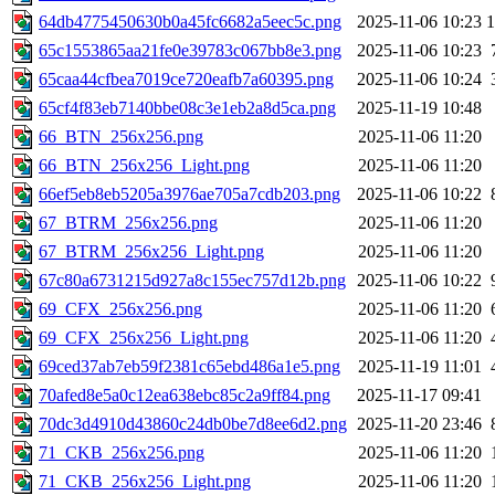
64db4775450630b0a45fc6682a5eec5c.png
2025-11-06 10:23
65c1553865aa21fe0e39783c067bb8e3.png
2025-11-06 10:23
65caa44cfbea7019ce720eafb7a60395.png
2025-11-06 10:24
65cf4f83eb7140bbe08c3e1eb2a8d5ca.png
2025-11-19 10:48
66_BTN_256x256.png
2025-11-06 11:20
66_BTN_256x256_Light.png
2025-11-06 11:20
66ef5eb8eb5205a3976ae705a7cdb203.png
2025-11-06 10:22
67_BTRM_256x256.png
2025-11-06 11:20
67_BTRM_256x256_Light.png
2025-11-06 11:20
67c80a6731215d927a8c155ec757d12b.png
2025-11-06 10:22
69_CFX_256x256.png
2025-11-06 11:20
69_CFX_256x256_Light.png
2025-11-06 11:20
69ced37ab7eb59f2381c65ebd486a1e5.png
2025-11-19 11:01
70afed8e5a0c12ea638ebc85c2a9ff84.png
2025-11-17 09:41
70dc3d4910d43860c24db0be7d8ee6d2.png
2025-11-20 23:46
71_CKB_256x256.png
2025-11-06 11:20
71_CKB_256x256_Light.png
2025-11-06 11:20