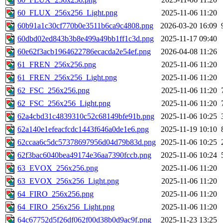
60_FLUX_256x256_Light.png
2025-11-06 11:20
60b91a1c30cf770b0e3511b6ca9c4808.png
2026-03-20 16:09
60dbd02ed843b3b8e499a49bb1ff1c3d.png
2025-11-17 09:40
60e62f3acb1964622786ecacda2e54ef.png
2026-04-08 11:26
61_FREN_256x256.png
2025-11-06 11:20
61_FREN_256x256_Light.png
2025-11-06 11:20
62_FSC_256x256.png
2025-11-06 11:20
62_FSC_256x256_Light.png
2025-11-06 11:20
62a4cbd31c4839310c52c68149bfe91b.png
2025-11-06 10:25
62a140e1efeacfcdc1443f646a0de1e6.png
2025-11-19 10:10
62ccaa6c5dc57378697956d04d79b83d.png
2025-11-06 10:25
62f3bac6040bea49174e36aa7390fccb.png
2025-11-06 10:24
63_EVOX_256x256.png
2025-11-06 11:20
63_EVOX_256x256_Light.png
2025-11-06 11:20
64_FIRO_256x256.png
2025-11-06 11:20
64_FIRO_256x256_Light.png
2025-11-06 11:20
64c67752d5f26df062f00d38b0d9ac9f.png
2025-11-23 13:25