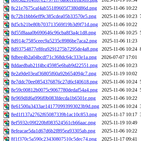
8c21e7675caf4ab55189605f7380d86d.png
2025-11-06 10:22
8c72b1bbb6eff9c385cdea05b33570e5.png
2025-11-06 10:23
8d5cb21be80b703713569f19b3d9f71d.png
2025-11-06 10:22
8d55f8aaa0b690646c96cba8f3a4c1d8.png
2025-11-06 10:25
8d914c7585ceec9a5235c8986be7aca2.png
2025-11-06 11:23
8d93754877e8fea9291275b7295de4a8.png
2025-11-06 10:24
8dbee4b2a04bcdf71c368dc64c333e1a.png
2026-07-07 17:01
8ddaedbab21f4bc45985e6bab9d22551.png
2025-11-06 10:23
8e2a9de03eaf36805f60a92b654094c7.png
2025-11-19 10:02
8e7ddc70ee0854376876c27d6cf40618.png
2025-11-06 10:24
8e59c00812b0075c9067780dedaf54a4.png
2025-11-06 10:24
8e969dfd6a996f0b083fdecda1b6501e.png
2025-11-06 10:22
8e61500a3433ae141770993993023b9d.png
2025-11-06 10:24
8ed1f137a2762f65087339b1ac10c853.png
2025-11-17 10:17
8ef5932c09f220bf083524561cb66aac.png
2025-11-19 10:49
8efeacae5da1d67d6b2f895ea93305ab.png
2025-11-06 10:22
8f1f370c5a590c23430807510c5dec74.png
2025-11-17 09:41