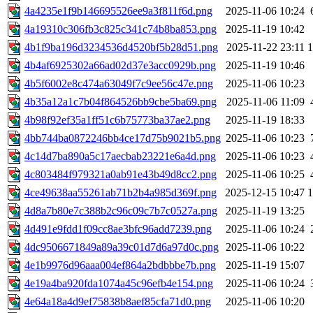
4a4235e1f9b146695526ee9a3f811f6d.png
2025-11-06 10:24
4a19310c306fb3c825c341c74b8ba853.png
2025-11-19 10:42
4b1f9ba196d3234536d4520bf5b28d51.png
2025-11-22 23:11
4b4af6925302a66ad02d37e3acc0929b.png
2025-11-19 10:46
4b5f6002e8c474a63049f7c9ee56c47e.png
2025-11-06 10:23
4b35a12a1c7b04f864526bb9cbe5ba69.png
2025-11-06 11:09
4b98f92ef35a1ff51c6b75773ba37ae2.png
2025-11-19 18:33
4bb744ba0872246bb4ce17d75b9021b5.png
2025-11-06 10:23
4c14d7ba890a5c17aecbab23221e6a4d.png
2025-11-06 10:23
4c803484f979321a0ab91e43b49d8cc2.png
2025-11-06 10:25
4ce49638aa55261ab71b2b4a985d369f.png
2025-12-15 10:47
4d8a7b80e7c388b2c96c09c7b7c0527a.png
2025-11-19 13:25
4d491e9fdd1f09cc8ae3bfc96add7239.png
2025-11-06 10:24
4dc9506671849a89a39c01d7d6a97d0c.png
2025-11-06 10:22
4e1b9976d96aaa004ef864a2bdbbbe7b.png
2025-11-19 15:07
4e19a4ba920fda1074a45c96efb4e154.png
2025-11-06 10:24
4e64a18a4d9ef75838b8aef85cfa71d0.png
2025-11-06 10:20