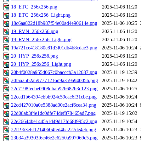
18_ETC_256x256.png
2025-11-06 11:20
18_ETC_256x256_Light.png
2025-11-06 11:20
18c6aa822d18b987f54e00ad4e90614e.png
2025-11-06 10:25
19_RVN_256x256.png
2025-11-06 11:20
19_RVN_256x256_Light.png
2025-11-06 11:20
19a721ce418180c81d3f01db4b8cdae3.png
2025-11-06 10:24
20_HYP_256x256.png
2025-11-06 11:20
20_HYP_256x256_Light.png
2025-11-06 11:20
20b4f0028a955d067c0bacccb3a12687.png
2025-11-19 12:39
20faa25b2a597771216d9a359a94005b.png
2025-11-19 10:42
22c7198fecbe0908dbab92b682b3c123.png
2025-11-06 10:25
22ccd1b64394ebbb924c59eac6f31cbe.png
2025-11-06 10:24
22cd427010a0e5388ad00e2acf6cea34.png
2025-11-06 10:24
22d08ab3f4e1dc0dfe74def878465ad7.png
2025-11-19 15:02
22e26644be1445a1d49d17fd68f995c2.png
2025-11-19 10:54
22f1963e6f12140604fed4ba227de4eb.png
2025-11-06 10:23
23b34a39303f6c46e2c6250a997069c5.png
2025-11-06 10:23