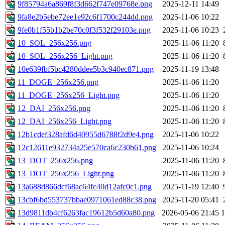
9f85794a6a869f8f3d662f747e09768e.png
2025-12-11 14:49
9fa8e2b5ebe72ee1e92c6f1700c244dd.png
2025-11-06 10:22
9fe0b1f55b1b2be70c0f3f532f29103e.png
2025-11-06 10:23
10_SOL_256x256.png
2025-11-06 11:20
10_SOL_256x256_Light.png
2025-11-06 11:20
10e639fbf5bc4280ddee5b3c940ec871.png
2025-11-19 13:48
11_DOGE_256x256.png
2025-11-06 11:20
11_DOGE_256x256_Light.png
2025-11-06 11:20
12_DAI_256x256.png
2025-11-06 11:20
12_DAI_256x256_Light.png
2025-11-06 11:20
12b1cdef328afd6d40955d6788f2d9e4.png
2025-11-06 10:22
12c12611e932734a25e570ca6c230b61.png
2025-11-06 10:24
13_DOT_256x256.png
2025-11-06 11:20
13_DOT_256x256_Light.png
2025-11-06 11:20
13a688d866dcf68ac64fc40d12afc0c1.png
2025-11-19 12:40
13cbf6bd553737bbae0971061ed88c38.png
2025-11-20 05:41
13d9811db4cf6263fac19612b5d60a80.png
2026-05-06 21:45