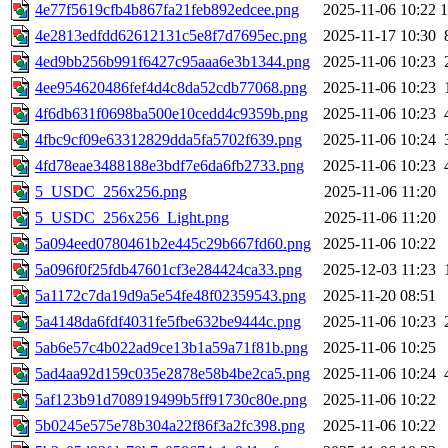
4e77f5619cfb4b867fa21feb892edcee.png
2025-11-06 10:22
4e2813edfdd62612131c5e8f7d7695ec.png
2025-11-17 10:30
4ed9bb256b991f6427c95aaa6e3b1344.png
2025-11-06 10:23
4ee954620486fef4d4c8da52cdb77068.png
2025-11-06 10:23
4f6db631f0698ba500e10cedd4c9359b.png
2025-11-06 10:23
4fbc9cf09e63312829dda5fa5702f639.png
2025-11-06 10:24
4fd78eae3488188e3bdf7e6da6fb2733.png
2025-11-06 10:23
5_USDC_256x256.png
2025-11-06 11:20
5_USDC_256x256_Light.png
2025-11-06 11:20
5a094eed0780461b2e445c29b667fd60.png
2025-11-06 10:22
5a096f0f25fdb47601cf3e284424ca33.png
2025-12-03 11:23
5a1172c7da19d9a5e54fe48f02359543.png
2025-11-20 08:51
5a4148da6fdf4031fe5fbe632be9444c.png
2025-11-06 10:23
5ab6e57c4b022ad9ce13b1a59a71f81b.png
2025-11-06 10:25
5ad4aa92d159c035e2878e58b4be2ca5.png
2025-11-06 10:24
5af123b91d708919499b5ff91730c80e.png
2025-11-06 10:22
5b0245e575e78b304a22f86f3a2fc398.png
2025-11-06 10:22