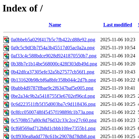
Index of /
Name
Last modified
0a0bbeb5a029f417b5c7fb422cd88e92.png
2025-11-06 10:23
0a9c5c9df3b7f54a3b45517d05ac0a2a.png
2025-11-19 10:54
0af33c4c588bdce9028d9241870550b7.png
2025-11-06 10:24
0b38b7e1b14be568000c428f303db49d.png
2025-11-06 10:20
0b42dfca37305efe32a5b27577cb56f1.png
2025-11-19 10:43
0b131620b98cbf6a8bfe358b044c2d7b.png
2025-11-06 10:22
0babb4d9787ffbae9c2f6347baf5e005.png
2025-11-19 10:41
0be2a34c9b2a5418755f3e6702ef96cd.png
2025-11-06 10:25
0c6d223511fb5f35d003ba7c9d118436.png
2025-11-06 10:25
0c8fcc0500748f45457f19889fc1b73a.png
2025-11-06 10:22
0c5708b57a80c8d76d32c33c2ce27c60.png
2025-11-06 10:23
0cf68569ad712b8d1cbbb10fee7355b1.png
2025-11-06 10:25
0cff930ea8add778c61bc29078d78db8.png
2025-11-06 10:25