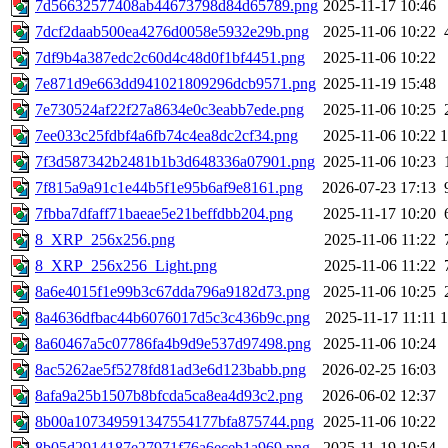
7d56632577408ab44673798d84d65789.png
2025-11-17 10:46
7dcf2daab500ea4276d0058e5932e29b.png
2025-11-06 10:22
7df9b4a387edc2c60d4c48d0f1bf4451.png
2025-11-06 10:22
7e871d9e663dd941021809296dcb9571.png
2025-11-19 15:48
7e730524af22f27a8634e0c3eabb7ede.png
2025-11-06 10:25
7ee033c25fdbf4a6fb74c4ea8dc2cf34.png
2025-11-06 10:22
7f3d587342b2481b1b3d648336a07901.png
2025-11-06 10:23
7f815a9a91c1e44b5f1e95b6af9e8161.png
2026-07-23 17:13
7fbba7dfaff71baeae5e21beffdbb204.png
2025-11-17 10:20
8_XRP_256x256.png
2025-11-06 11:22
8_XRP_256x256_Light.png
2025-11-06 11:22
8a6e4015f1e99b3c67dda796a9182d73.png
2025-11-06 10:25
8a4636dfbac44b6076017d5c3c436b9c.png
2025-11-17 11:11
8a60467a5c07786fa4b9d9e537d97498.png
2025-11-06 10:24
8ac5262ae5f5278fd81ad3e6d123babb.png
2026-02-25 16:03
8afa9a25b1507b8bfcda5ca8ea4d93c2.png
2026-06-02 12:37
8b00a107349591347554177bfa875744.png
2025-11-06 10:22
8b05d2914187e27971f76a6eceb1a969.png
2025-11-19 10:54