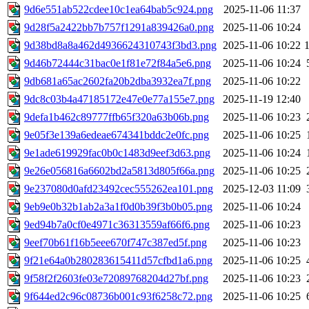
9d6e551ab522cdee10c1ea64bab5c924.png
2025-11-06 11:37
9d28f5a2422bb7b757f1291a839426a0.png
2025-11-06 10:24
9d38bd8a8a462d4936624310743f3bd3.png
2025-11-06 10:22
9d46b72444c31bac0e1f81e72f84a5e6.png
2025-11-06 10:24
9db681a65ac2602fa20b2dba3932ea7f.png
2025-11-06 10:22
9dc8c03b4a47185172e47e0e77a155e7.png
2025-11-19 12:40
9defa1b462c89777ffb65f320a63b06b.png
2025-11-06 10:23
9e05f3e139a6edeae674341bddc2e0fc.png
2025-11-06 10:25
9e1ade619929fac0b0c1483d9eef3d63.png
2025-11-06 10:24
9e26e056816a6602bd2a5813d805f66a.png
2025-11-06 10:25
9e237080d0afd23492cec555262ea101.png
2025-12-03 11:09
9eb9e0b32b1ab2a3a1f0d0b39f3b0b05.png
2025-11-06 10:24
9ed94b7a0cf0e4971c36313559af66f6.png
2025-11-06 10:23
9eef70b61f16b5eee670f747c387ed5f.png
2025-11-06 10:23
9f21e64a0b280283615411d57cfbd1a6.png
2025-11-06 10:25
9f58f2f2603fe03e72089768204d27bf.png
2025-11-06 10:23
9f644ed2c96c08736b001c93f6258c72.png
2025-11-06 10:25