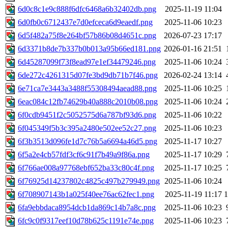
6d0c8c1e9c888f6dfc6468a6b32402db.png
2025-11-19 11:04
6d0fb0c6712437e7d0efceca6d9eaedf.png
2025-11-06 10:23
6d5f482a75f8e264bf57b86b08d4651c.png
2026-07-23 17:17
6d3371b8de7b337b0b013a95b66ed181.png
2026-01-16 21:51
6d45287099f73f8ead97e1ef34479246.png
2025-11-06 10:24
6de272c4261315d07fe3bd9db71b7f46.png
2026-02-24 13:14
6e71ca7e3443a3488f55308494aead88.png
2025-11-06 10:25
6eac084c12fb74629b40a888c2010b08.png
2025-11-06 10:24
6f0cdb9451f2c5052575d6a787bf93d6.png
2025-11-06 10:22
6f045349f5b3c395a2480e502ee52c27.png
2025-11-06 10:23
6f3b3513d096fe1d7c76b5a6694a46d5.png
2025-11-17 10:27
6f5a2e4cb57fdf3cf6c91f7b49a9f86a.png
2025-11-17 10:29
6f766ae008a97768ebf652ba33c80c4f.png
2025-11-17 10:25
6f76925d14237802c4825c497b279949.png
2025-11-06 10:24
6f708907143b1a025f40ee76ac62fec1.png
2025-11-19 11:17
6fa9ebbdaca8954dcb1da869c14b7a8c.png
2025-11-06 10:23
6fc9c0f9317eef10d78b625c1191e74e.png
2025-11-06 10:23