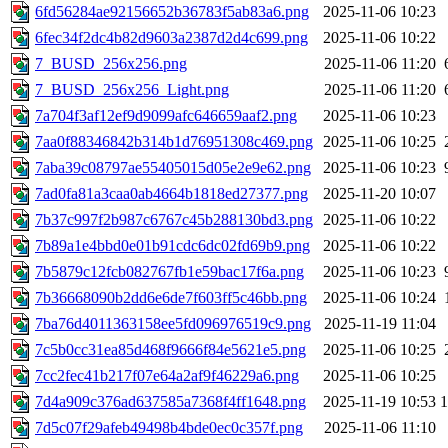
6fd56284ae92156652b36783f5ab83a6.png
2025-11-06 10:23
6fec34f2dc4b82d9603a2387d2d4c699.png
2025-11-06 10:22
7_BUSD_256x256.png
2025-11-06 11:20
7_BUSD_256x256_Light.png
2025-11-06 11:20
7a704f3af12ef9d9099afc646659aaf2.png
2025-11-06 10:23
7aa0f88346842b314b1d76951308c469.png
2025-11-06 10:25
7aba39c08797ae55405015d05e2e9e62.png
2025-11-06 10:23
7ad0fa81a3caa0ab4664b1818ed27377.png
2025-11-20 10:07
7b37c997f2b987c6767c45b288130bd3.png
2025-11-06 10:22
7b89a1e4bbd0e01b91cdc6dc02fd69b9.png
2025-11-06 10:22
7b5879c12fcb082767fb1e59bac17f6a.png
2025-11-06 10:23
7b36668090b2dd6e6de7f603ff5c46bb.png
2025-11-06 10:24
7ba76d4011363158ee5fd096976519c9.png
2025-11-19 11:04
7c5b0cc31ea85d468f9666f84e5621e5.png
2025-11-06 10:25
7cc2fec41b217f07e64a2af9f46229a6.png
2025-11-06 10:25
7d4a909c376ad637585a7368f4ff1648.png
2025-11-19 10:53
7d5c07f29afeb49498b4bde0ec0c357f.png
2025-11-06 11:10